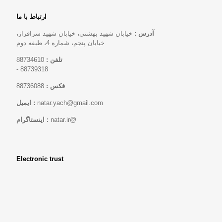
ارتباط با ما
آدرس :
خیابان شهید بهشتی، خیابان شهید سرافراز،
خیابان پنجم، شماره 4، طبقه دوم
88734610
تلفن :
-
88739318
88736088
فکس :
ایمیل :
natar.yach@gmail.com
اینستاگرام :
natar.ir@
Electronic trust