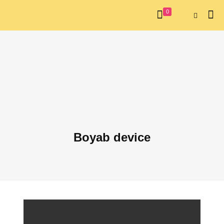
0
Boyab device