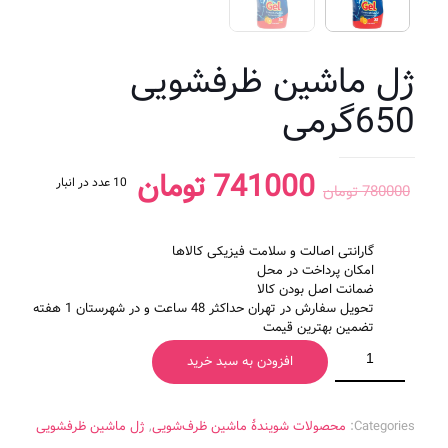
ژل ماشین ظرفشویی
650گرمی
قیمت
قیمت
741000
تومان
10 عدد در انبار
780000
تومان
اصلی
فعلی
780000 تومان
741000
گارانتی اصالت و سلامت فیزیکی کالاها
بود.
است.
امکان پرداخت در محل
ضمانت اصل بودن کالا
تحویل سفارش در تهران حداکثر 48 ساعت و در شهرستان 1 هفته
تضمین بهترین قیمت
افزودن به سبد خرید
Categories:
محصولات شویندۀ ماشین ظرف‌شویی
,
ژل ماشین ظرفشویی