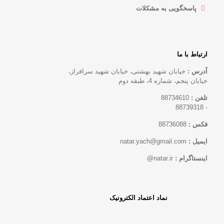
پاسخگویی به مشکلات
ارتباط با ما
آدرس :
خیابان شهید بهشتی، خیابان شهید سرافراز،
خیابان پنجم، شماره 4، طبقه دوم
تلفن :
88734610
88739318
-
فکس :
88736088
ایمیل :
natar.yach@gmail.com
اینستاگرام :
natar.ir@
نماد اعتماد الکترونیک