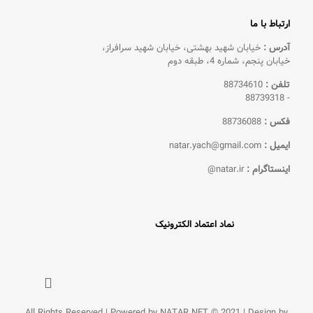
ارتباط با ما
آدرس :
خیابان شهید بهشتی، خیابان شهید سرافراز،
خیابان پنجم، شماره 4، طبقه دوم
تلفن :
88734610
88739318
-
فکس :
88736088
ایمیل :
natar.yach@gmail.com
اینستاگرام :
natar.ir@
نماد اعتماد الکترونیک
All Rights Reserved | Powered by NATAR.NET © 2021 | Design by